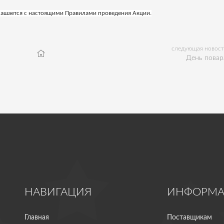
глашается с настоящими Правилами проведения Акции.
следующая новост
День повар
НАВИГАЦИЯ
ИНФОРМ
Главная
Поставщикам