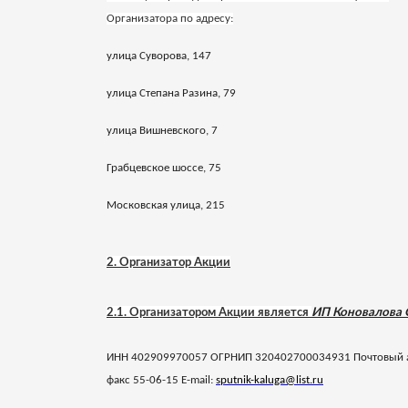
Организатора по адресу:
улица Суворова, 147
улица Степана Разина, 79
улица Вишневского, 7
Грабцевское шоссе, 75
Московская улица, 215
2. Организатор Акции
2.1. Организатором Акции является
ИП Коновалова 
ИНН 402909970057 ОГРНИП 320402700034931 Почтовый адрес
факс 55-06-15
E
-
mail
:
sputnik
-
kaluga
@
list
.
ru