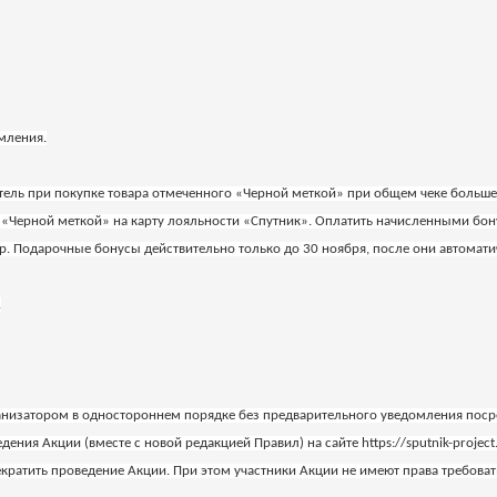
мления.
патель при покупке товара отмеченного «Черной меткой» при общем чеке больш
с «Черной меткой» на карту лояльности «Спутник». Оплатить начисленными бо
 Подарочные бонусы действительно только до 30 ноября, после они автомати
.
анизатором в одностороннем порядке без предварительного уведомления пос
ия Акции (вместе с новой редакцией Правил) на сайте https://sputnik-project.
кратить проведение Акции. При этом участники Акции не имеют права требоват