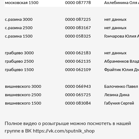
московская 1500
0000 087778
Ахлебинина Оля 
с.разина 3000
0000 087225
нет данных
с.разина 2500
0000 083167
нет данных
с.разина 1500
0000 058325
Гончарова Юлия 
грабцево 3000
0000 062183
нет данных
грабцево 2500
0000 062135
Абраменков Вла
грабцево 1500
0000 062109
Фрайтик Юлия Д
вишневского 3000
0000 066943
Балоченко Павел
вишневского 2500
0000 065725
Лезина Дина
вишневского 1500
0000 083084
Габуния Сергей
Полное видео о розыгрыше можно посмотеть в нашей
группе в ВК https://vk.com/sputnik_shop