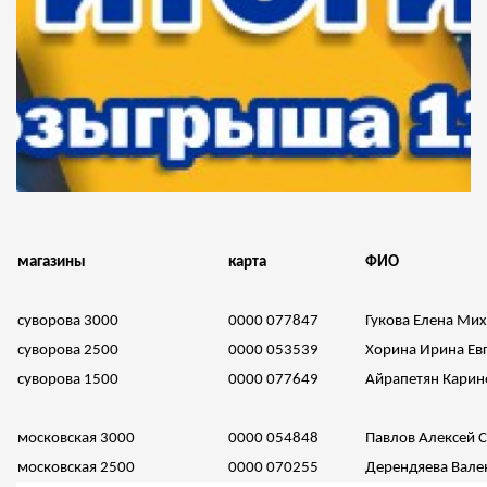
магазины
карта
ФИО
суворова 3000
0000 077847
Гукова Елена Ми
суворова 2500
0000 053539
Хорина Ирина Ев
суворова 1500
0000 077649
Айрапетян Карин
московская 3000
0000 054848
Павлов Алексей 
московская 2500
0000 070255
Дерендяева Вале