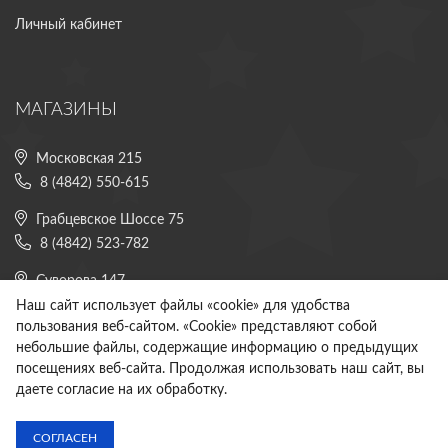
Личный кабинет
МАГАЗИНЫ
Московская 215
8 (4842) 550-615
Грабцевское Шоссе 75
8 (4842) 523-782
Суворова 147
8 (4842) 225-882
Наш сайт использует файлы «cookie» для удобства
пользования веб-сайтом. «Cookie» представляют собой
Все магазины
небольшие файлы, содержащие информацию о предыдущих
посещениях веб-сайта. Продолжая использовать наш сайт, вы
даете согласие на их обработку.
Copyright © 2020 - 2026. Спутник Калуга. Разработка и продвижение -
Vegas Studio
СОГЛАСЕН
Политика конфиденциальности
Пользовательское соглашение